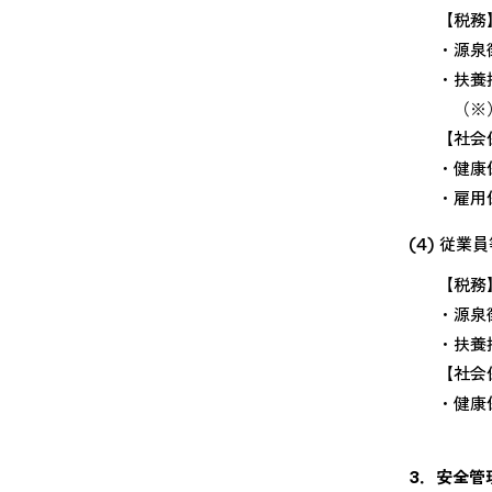
【税務
・源泉
・扶養
（※
【社会
・健康
・雇用
(4)
従業員
【税務
・源泉
・扶養
【社会
・健康
3．安全管