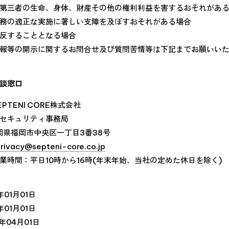
第三者の生命、身体、財産その他の権利利益を害するおそれがあ
務の適正な実施に著しい支障を及ぼすおそれがある場合
反することとなる場合
報等の開示に関するお問合せ及び質問苦情等は下記までお願いい
談窓口
PTENI CORE株式会社
セキュリティ事務局
福岡県福岡市中央区一丁目3番38号
rivacy@septeni-core.co.jp
業時間：平日10時から16時(年末年始、当社の定めた休日を除く)
年01月01日
年01月01日
5年04月01日